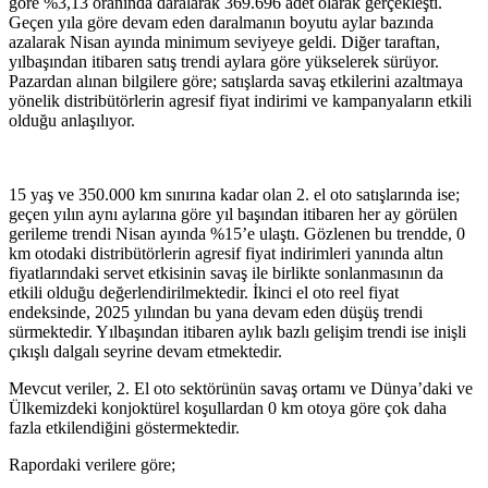
göre %3,13 oranında daralarak 369.696 adet olarak gerçekleşti.
Geçen yıla göre devam eden daralmanın boyutu aylar bazında
azalarak Nisan ayında minimum seviyeye geldi. Diğer taraftan,
yılbaşından itibaren satış trendi aylara göre yükselerek sürüyor.
Pazardan alınan bilgilere göre; satışlarda savaş etkilerini azaltmaya
yönelik distribütörlerin agresif fiyat indirimi ve kampanyaların etkili
olduğu anlaşılıyor.
15 yaş ve 350.000 km sınırına kadar olan 2. el oto satışlarında ise;
geçen yılın aynı aylarına göre yıl başından itibaren her ay görülen
gerileme trendi Nisan ayında %15’e ulaştı. Gözlenen bu trendde, 0
km otodaki distribütörlerin agresif fiyat indirimleri yanında altın
fiyatlarındaki servet etkisinin savaş ile birlikte sonlanmasının da
etkili olduğu değerlendirilmektedir. İkinci el oto reel fiyat
endeksinde, 2025 yılından bu yana devam eden düşüş trendi
sürmektedir. Yılbaşından itibaren aylık bazlı gelişim trendi ise inişli
çıkışlı dalgalı seyrine devam etmektedir.
Mevcut veriler, 2. El oto sektörünün savaş ortamı ve Dünya’daki ve
Ülkemizdeki konjoktürel koşullardan 0 km otoya göre çok daha
fazla etkilendiğini göstermektedir.
Rapordaki verilere göre;