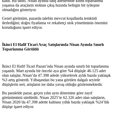
kaldı. Bu tablo, Nisan ayında satış adetlerinde kısmi toparlanma
yaşansa da araçların stoktan çıkış hızında belirgin bir iyileşme
olmadığını gösteriyor.
Genel görünüm, pazarda talebin mevcut koşullarda temkinli
ilerlediğini; doğru fiyatlama ve rekabetçi stok yönetiminin önemini
koruduğunu işaret ediyor.
İkinci El Hafif Ticari Araç Satışlarında Nisan Ayında Sınırlı
Toparlanma Görüldü
İkinci El Hafif Ticari Pazarı’nda Nisan ayında sınırlı bir toparlanma
yaşandı. Mart ayında bir önceki aya göre %4 düşüşle 46.125 adet
olan satışlar, Nisan’da 47.398 adede yükselerek aylık bazda yaklaşık
%3 artış gösterdi. Yılbaşından bu yana görülen dalgalı seyirde
düşüşlerin sert, artışların ise daha yavaş olduğu gözlenmektedir.
Bu paralelde pazar, geçen yılın aynı dönemine göre zayıf
görünümünü sürdürdü. Nisan 2025’te 62.326 adet olan satışların,
Nisan 2026’da 47.398 adette kalması yıllık bazda yaklaşık %24’lük
düşüşe işaret ediyor.