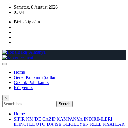
Skip
Samstag, 8 August 2026
to
01:04
content
Bizi takip edin
Home
Genel Kullanım Şartları
Gizlilik Politikamız
Künyemiz
×
Search
Home
SIFIR KM’DE CAZİP KAMPANYA İNDİRİMLERİ,
İKİNCİ EL OTO’DA İSE GERİLEYEN REEL FİYATLAR