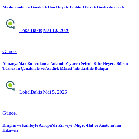
Müslümanların Gündelik Dinî Hayatı Tehlike Olarak Gösterilmemeli
LokalBakis
Mai 10, 2026
Güncel
Almanya’dan Rotterdam’a Anlamlı Ziyaret: Selçuk Kılıç Heyeti, Bülent
Türker’in Çanakkale ve Atatürk Müzesi’nde Tarihle Buluştu
LokalBakis
Mai 5, 2026
Güncel
Disiplin ve Kaliteyle Avrupa’da Zirveye: Migro-Hal ve Anatolia’nın
Hikâyesi