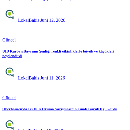
LokalBakis
Juni 12, 2026
Güncel
UID Kurban Bayramı Şenliği renkli etkinliklerle büyük ve küçükleri
neşelendirdi
LokalBakis
Juni 11, 2026
Güncel
Oberhausen’da İki Dilli Okuma Yarışmasının Finali Büyük İlgi Gördü