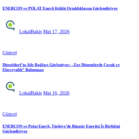
ENERCON ve POLAT Enerji Köklü Ortaklıklarını Güçlendiriyor
LokalBakis
Mai 17, 2026
Güncel
Düsseldorf’ta Aile Bağları Güçleniyor: „Zor Dönemlerde Çocuk ve
Ebeveynlik“ Buluşması
LokalBakis
Mai 16, 2026
Güncel
ENERCON ve Polat Enerji, Türkiye’de Rüzgâr Enerjisi İş Birliğini
Güçlendiriyor