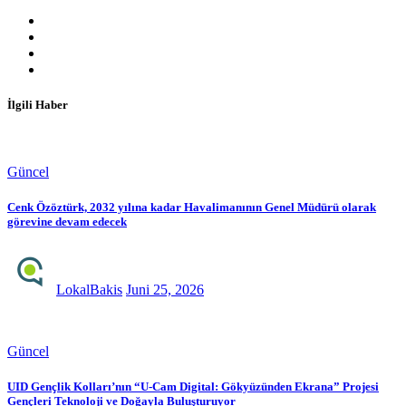
İlgili Haber
Güncel
Cenk Özöztürk, 2032 yılına kadar Havalimanının Genel Müdürü olarak
görevine devam edecek
LokalBakis
Juni 25, 2026
Güncel
UID Gençlik Kolları’nın “U-Cam Digital: Gökyüzünden Ekrana” Projesi
Gençleri Teknoloji ve Doğayla Buluşturuyor