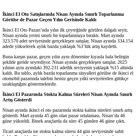
İkinci El Oto Satışlarında Nisan Ayında Sınırlı Toparlanma
Görülse de Pazar Geçen Yılın Gerisinde Kaldı
İkinci El Oto Pazarı’nda yılın ilk çeyreğinde görülen dalgalı seyir,
Nisan ayında yerini sınırlı bir toparlanmaya bıraktı. Mart ayında
323.570 adet seviyesinde gerçekleşen satışlar, Nisan ayında 334.154
adede yükselerek aylık bazda yaklaşık %3’lük artış kaydetti.
Buna karşın pazar, geçen yılın aynı dönemine kıyasla hala belirgin
şekilde geride seyrediyor. Nisan ayında gerçekleşen satışlar, 2025
yılının aynı ayındaki 392.231 adetlik seviyenin yaklaşık %15 altında
kaldı. Bu tablo, aylık bazda toparlanma sinyalleri görülse de ikinci el
otomobil pazarında talebin henüz geçen yılki seviyelerden gittikçe
uzaklaştığını göstermektedir.
İkinci El Pazarında Stokta Kalma Süreleri Nisan Ayında Sınırlı
Artış Gösterdi
Nisan ayında ikinci el oto pazarında stokta kalma süreleri sınırlı artış
gösterdi. Mart ayında 45 gün olan pazar ortalaması, Nisan’da 46
güne yükseldi. Binek araçlarda da süre 45 günden 46 güne çıktı.
Ticari araçlarda ise stokta kalma süresi 44 gün seviyesinde sabit