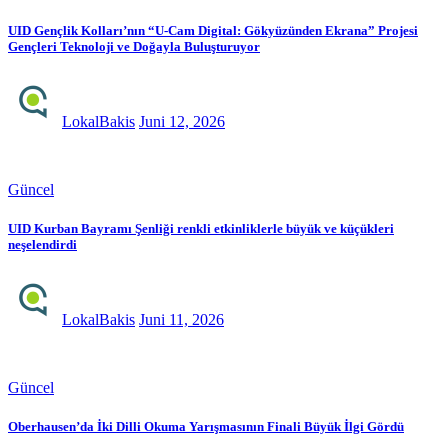
UID Gençlik Kolları’nın “U-Cam Digital: Gökyüzünden Ekrana” Projesi
Gençleri Teknoloji ve Doğayla Buluşturuyor
LokalBakis
Juni 12, 2026
Güncel
UID Kurban Bayramı Şenliği renkli etkinliklerle büyük ve küçükleri
neşelendirdi
LokalBakis
Juni 11, 2026
Güncel
Oberhausen’da İki Dilli Okuma Yarışmasının Finali Büyük İlgi Gördü