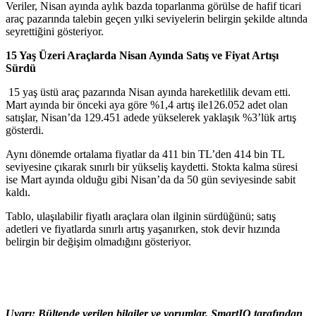
Veriler, Nisan ayında aylık bazda toparlanma görülse de hafif ticari
araç pazarında talebin geçen yılki seviyelerin belirgin şekilde altında
seyrettiğini gösteriyor.
15 Yaş Üzeri Araçlarda Nisan Ayında Satış ve Fiyat Artışı
Sürdü
15 yaş üstü araç pazarında Nisan ayında hareketlilik devam etti.
Mart ayında bir önceki aya göre %1,4 artış ile126.052 adet olan
satışlar, Nisan’da 129.451 adede yükselerek yaklaşık %3’lük artış
gösterdi.
Aynı dönemde ortalama fiyatlar da 411 bin TL’den 414 bin TL
seviyesine çıkarak sınırlı bir yükseliş kaydetti. Stokta kalma süresi
ise Mart ayında olduğu gibi Nisan’da da 50 gün seviyesinde sabit
kaldı.
Tablo, ulaşılabilir fiyatlı araçlara olan ilginin sürdüğünü; satış
adetleri ve fiyatlarda sınırlı artış yaşanırken, stok devir hızında
belirgin bir değişim olmadığını gösteriyor.
Uyarı: Bültende verilen bilgiler ve yorumlar, SmartIQ tarafından