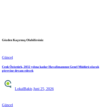
Gözden Kaçırmış Olabilirsiniz
Güncel
Cenk Özöztürk, 2032 yılına kadar Havalimanının Genel Müdürü olarak
görevine devam edecek
LokalBakis
Juni 25, 2026
Güncel