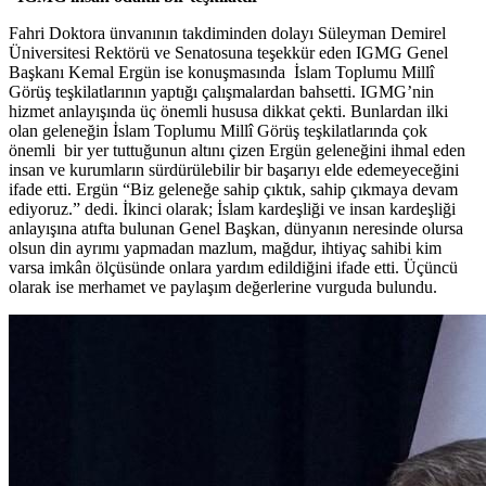
Fahri Doktora ünvanının takdiminden dolayı Süleyman Demirel
Üniversitesi Rektörü ve Senatosuna teşekkür eden IGMG Genel
Başkanı Kemal Ergün ise konuşmasında
İslam Toplumu Millî
Görüş teşkilatlarının yaptığı çalışmalardan bahsetti. IGMG’nin
hizmet anlayışında üç önemli hususa dikkat çekti. Bunlardan ilki
olan geleneğin İslam Toplumu Millî Görüş teşkilatlarında çok
önemli bir yer tuttuğunun altını çizen Ergün geleneğini ihmal eden
insan ve kurumların sürdürülebilir bir başarıyı elde edemeyeceğini
ifade etti. Ergün “Biz geleneğe sahip çıktık, sahip çıkmaya devam
ediyoruz.” dedi. İkinci olarak; İslam kardeşliği ve insan kardeşliği
anlayışına atıfta bulunan Genel Başkan, dünyanın neresinde olursa
olsun din ayrımı yapmadan mazlum, mağdur, ihtiyaç sahibi kim
varsa imkân ölçüsünde onlara yardım edildiğini ifade etti. Üçüncü
olarak ise merhamet ve paylaşım değerlerine vurguda bulundu.