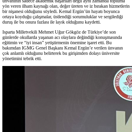
ünvanının sadece akademik başarıları değil aynı zamanda topluma
yön veren ilham kaynağı olan, değer üreten ve iz bırakan hizmetlerin
bir nişanesi olduğunu söyledi. Kemal Ergün’ün hayatı boyunca
ortaya koyduğu çalışmalar, üstlendiği sorumuluklar ve sergilediği
duruş ile bu onura fazlası ile layık olduğunu kaydetti.
Isparta Milletvekili Mehmet Uğur Gökgöz de Türkiye’de son
günlerde okullarda yaşanan acı olaylara değindiği konuşmasında
eğitimin ve “iyi insan” yetiştirmenin önemine işaret etti. Bu
bakımdan IGMG Genel Başkanı Kemal Ergün’e verilen ünvanın
çok anlamlı olduğunu belirterek bu girişimden dolayı üniversite
yönetimini tebrik etti.