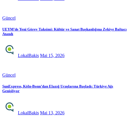
Güncel
UEYM’de Yeni Görev Taksimi: Kültür ve Sanat Başkanlığına Zekiye Baltacı
Atandı
LokalBakis
Mai 15, 2026
Güncel
SunExpress, Köln-Bonn’dan Elazığ Uçuşlarına Başladı: Türkiye Ağı
Genişliyor
LokalBakis
Mai 13, 2026