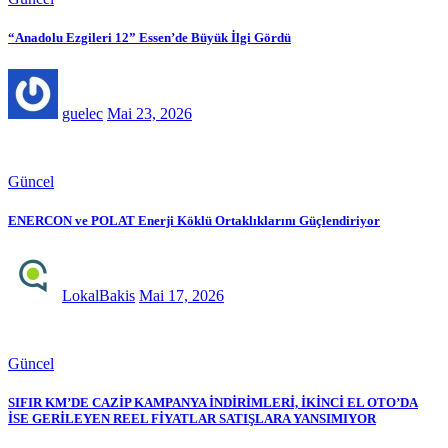
“Anadolu Ezgileri 12” Essen’de Büyük İlgi Gördü
guelec
Mai 23, 2026
Güncel
ENERCON ve POLAT Enerji Köklü Ortaklıklarını Güçlendiriyor
LokalBakis
Mai 17, 2026
Güncel
SIFIR KM’DE CAZİP KAMPANYA İNDİRİMLERİ, İKİNCİ EL OTO’DA
İSE GERİLEYEN REEL FİYATLAR SATIŞLARA YANSIMIYOR