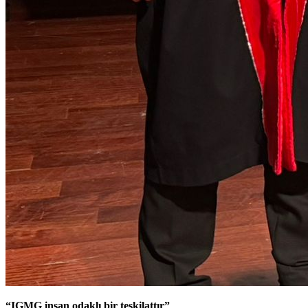
“IGMG insan odaklı bir teşkilattır”