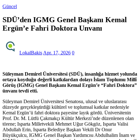
Güncel
SDÜ’den IGMG Genel Başkanı Kemal
Ergün’e Fahri Doktora Unvanı
LokalBakis
Apr. 17, 2026
0
Süleyman Demirel Üniversitesi (SDÜ), insanlığa hizmet yolunda
ortaya koyduğu değerli katkılardan dolayı İslam Toplumu Millî
Görüş (IGMG) Genel Başkanı Kemal Ergün’e “Fahri Doktora”
ünvanı tevdi etti.
Süleyman Demirel Üniversitesi Senatosu, ulusal ve uluslararası
düzeyde gerçekleştirdiği kültürel ve toplumsal katkılar nedeniyle
Kemal Ergün’ü fahri doktora payesine layık gördü. Üniversitenin
Prof. Dr. M. Lütfü Çakmakçı Kültür Merkezi’nde düzenlenen olan
törene; Isparta Milletvekili Mehmet Uğur Gökgöz, Isparta Valisi
Abdullah Erin, Isparta Belediye Başkan Vekili Dr Onur
Büyükçulcu, IGMG Genel Başkan Yardımcısı Abdulhalim İnam ve