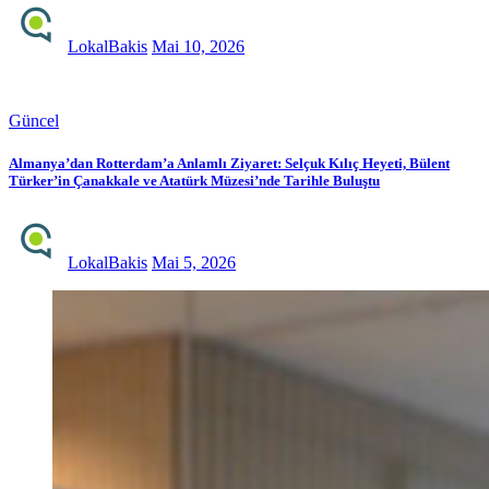
LokalBakis
Mai 10, 2026
Güncel
Almanya’dan Rotterdam’a Anlamlı Ziyaret: Selçuk Kılıç Heyeti, Bülent
Türker’in Çanakkale ve Atatürk Müzesi’nde Tarihle Buluştu
LokalBakis
Mai 5, 2026