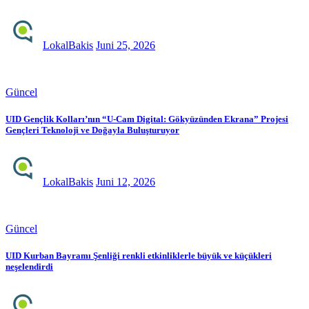
LokalBakis
Juni 25, 2026
Güncel
UID Gençlik Kolları’nın “U-Cam Digital: Gökyüzünden Ekrana” Projesi
Gençleri Teknoloji ve Doğayla Buluşturuyor
LokalBakis
Juni 12, 2026
Güncel
UID Kurban Bayramı Şenliği renkli etkinliklerle büyük ve küçükleri
neşelendirdi